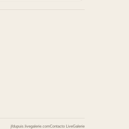
jfdupuis.livegalerie.com
Contacto LiveGalerie