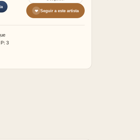
ta
Seguir a este artista
❤
que
 P: 3