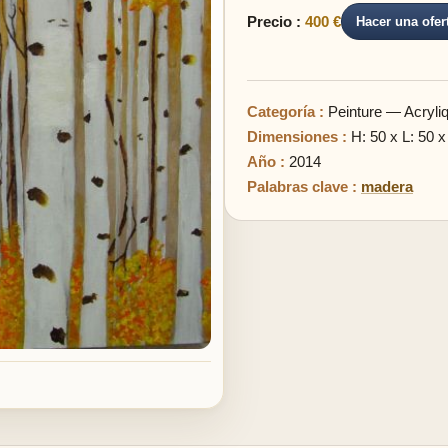
Precio :
400 €
Hacer una ofer
Categoría :
Peinture — Acryli
Dimensiones :
H: 50 x L: 50 x
Año :
2014
Palabras clave :
madera