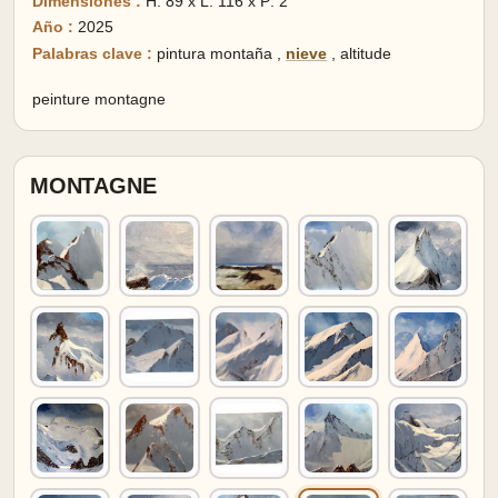
Dimensiones :
H: 89 x L: 116 x P: 2
Año :
2025
Palabras clave :
pintura montaña
,
nieve
,
altitude
peinture montagne
MONTAGNE