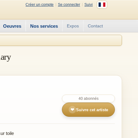
Créer un compte
Se connecter
Suivi
Oeuvres
Nos services
Expos
Contact
nary
40 abonnés
❤
Suivre cet artiste
r toile