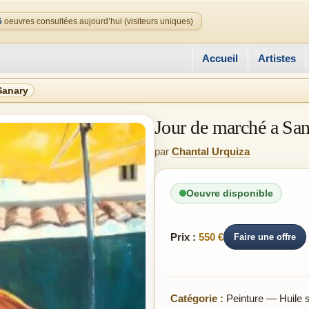
6
oeuvres consultées aujourd’hui (visiteurs uniques)
Accueil
Artistes
Sanary
Jour de marché a Sa
par
Chantal Urquiza
Oeuvre disponible
Prix :
550 €
Faire une offre
Catégorie :
Peinture — Huile su