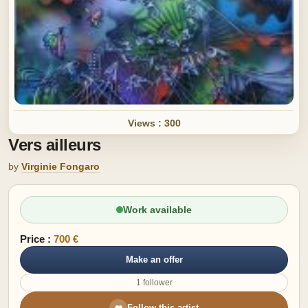
Views : 300
Vers ailleurs
by
Virginie Fongaro
Work available
Price :
700 €
Make an offer
1 follower
Follow this artist