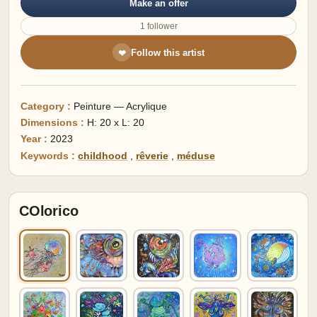
Make an offer
1 follower
Follow this artist
❤
Category :
Peinture — Acrylique
Dimensions :
H: 20 x L: 20
Year :
2023
Keywords :
childhood
,
rêverie
,
méduse
COlorico