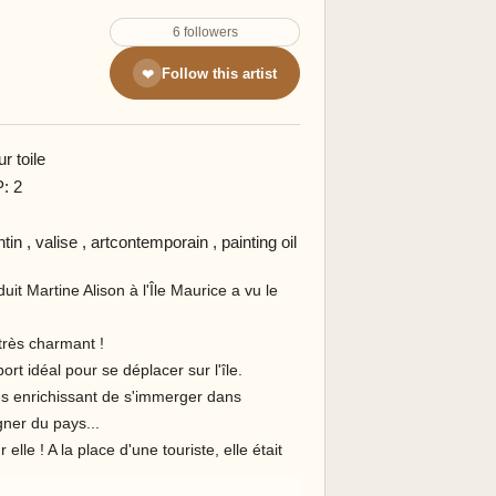
6 followers
Follow this artist
❤
r toile
P: 2
ntin
,
valise
,
artcontemporain
,
painting oil
duit Martine Alison à l'Île Maurice a vu le
 très charmant !
rt idéal pour se déplacer sur l'île.
rès enrichissant de s'immerger dans
gner du pays...
elle ! A la place d'une touriste, elle était