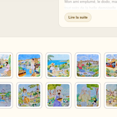
Mon ami emplumé, le dodo, mal
tout près de la belle demoisell
N'est-il pas à la page et éléga
Lire la suite
Si seulement cela pouvait le ra
l'homme !
On ne boit pas que du rhum arr
Dans l'oeuvre de Martine Alison,
l'île en faisant sauter le bouc
Attention belle petite demoisell
bananiers !!
Avec la chaleur, cet élixir ouvre 
perdre ses esprits et d'enchaîn
Martine Alison, éprise de cette 
peindre cette dernière oeuvre.
Emmanuel Kant disait : "L'art n
belle mais la belle représentati
ce petit abri de bus !