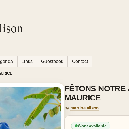
lison
genda
Links
Guestbook
Contact
AURICE
FÊTONS NOTRE A
MAURICE
by
martine alison
Work available