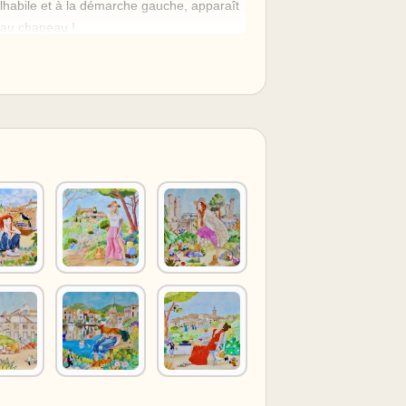
habile et à la démarche gauche, apparaît
e au chapeau !
nt avec sa casquette de rappeur ?
mener à la vie pour réparer les erreurs de
angé à Maurice !
 Tintin a décidé de fêter son arrivée sur
hon d'une bouteille de champagne.
e à ne pas trop siroter à l'ombre des
les portes à certains risques... celui de
er des pas de danse !...
île, a éprouvé beaucoup de plaisir à
e veut pas la représentation d'une chose
on d'une chose". C'est un peu l'histoire de