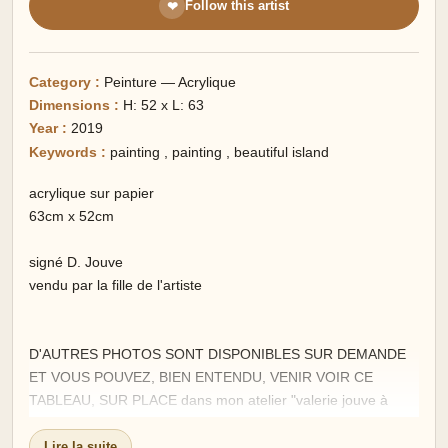
Follow this artist
❤
Category :
Peinture — Acrylique
Dimensions :
H: 52 x L: 63
Year :
2019
Keywords :
painting
,
painting
,
beautiful island
acrylique sur papier
63cm x 52cm
signé D. Jouve
vendu par la fille de l'artiste
D'AUTRES PHOTOS SONT DISPONIBLES SUR DEMANDE
ET VOUS POUVEZ, BIEN ENTENDU, VENIR VOIR CE
TABLEAU, SUR PLACE dans mon atelier "valerie jouve à
Theix".
Lire la suite