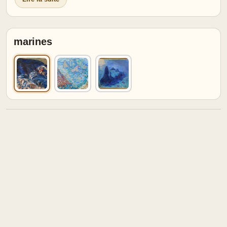
Envoi protégé : papier bulle + carton. Expédition dès
réception du règlement. Une facture accompagne chaque
tableau. certificat d'authenticité sur demande. Satisfait ou
marines
remboursé : si le tableau ne vous donne pas toute
satisfaction, renvoyez-le sous 10 jours et il vous sera
remboursé hors frais de port