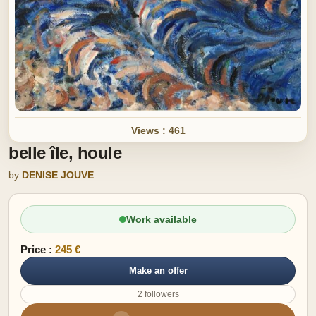
Views : 461
belle île, houle
by
DENISE JOUVE
Work available
Price :
245 €
Make an offer
2 followers