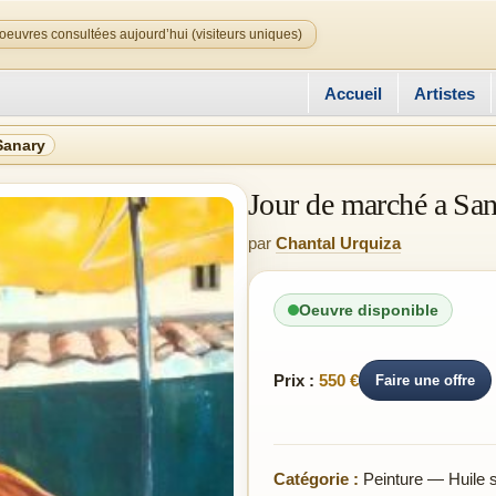
oeuvres consultées aujourd’hui (visiteurs uniques)
Accueil
Artistes
Sanary
Jour de marché a Sa
par
Chantal Urquiza
Oeuvre disponible
Prix :
550 €
Faire une offre
Catégorie :
Peinture — Huile su