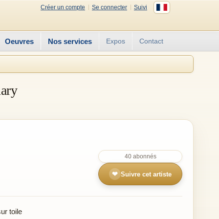
Créer un compte
Se connecter
Suivi
Oeuvres
Nos services
Expos
Contact
nary
40 abonnés
❤
Suivre cet artiste
r toile