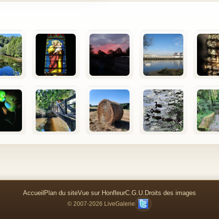
Accueil
Plan du site
Vue sur Honfleur
C.G.U.
Droits des images
© 2007-2026 LiveGalerie