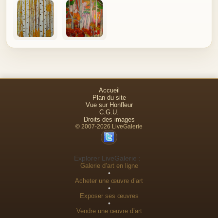
Accueil
Plan du site
Vue sur Honfleur
C.G.U.
Droits des images
© 2007-2026 LiveGalerie
Explorer LiveGalerie :
Galerie d’art en ligne
•
Acheter une œuvre d’art
•
Exposer ses œuvres
•
Vendre une œuvre d’art