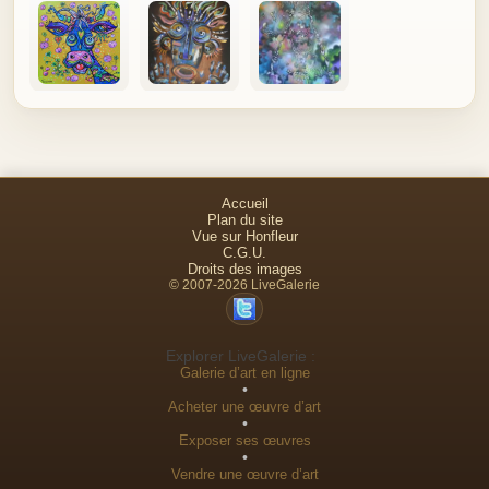
Accueil
Plan du site
Vue sur Honfleur
C.G.U.
Droits des images
© 2007-2026 LiveGalerie
Explorer LiveGalerie :
Galerie d’art en ligne
•
Acheter une œuvre d’art
•
Exposer ses œuvres
•
Vendre une œuvre d’art