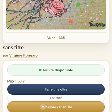
Vues : 335
sans titre
par
Virginie Fongaro
Oeuvre disponible
Prix :
50 €
Faire une offre
1 abonné
❤
Suivre cet artiste