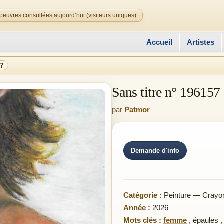
oeuvres consultées aujourd’hui (visiteurs uniques)
Accueil
Artistes
57
Sans titre n° 196157
par
Patmor
Demande d'info
Catégorie :
Peinture — Crayon 
Année :
2026
Mots clés :
femme
,
épaules