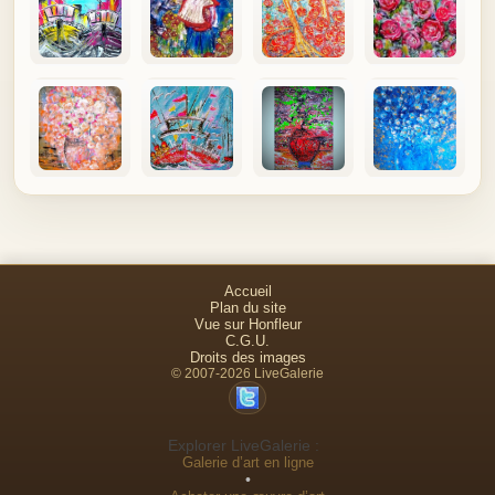
Accueil
Plan du site
Vue sur Honfleur
C.G.U.
Droits des images
© 2007-2026 LiveGalerie
Explorer LiveGalerie :
Galerie d’art en ligne
•