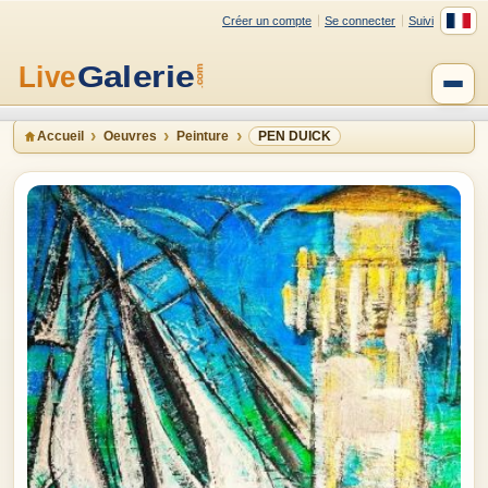
Créer un compte
Se connecter
Suivi
Accueil
Oeuvres
Peinture
PEN DUICK