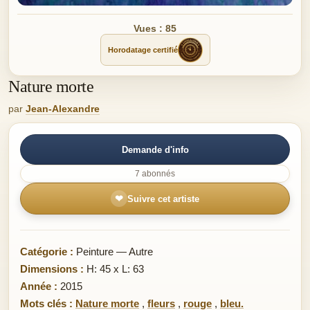
Vues : 85
Horodatage certifié
Nature morte
par
Jean-Alexandre
Demande d'info
7 abonnés
❤
Suivre cet artiste
Catégorie :
Peinture — Autre
Dimensions :
H: 45 x L: 63
Année :
2015
Mots clés :
Nature morte
,
fleurs
,
rouge
,
bleu.