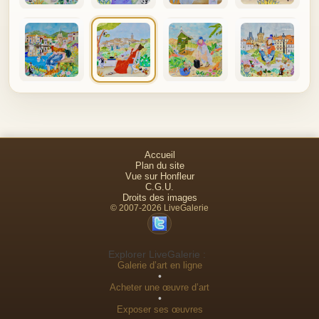
Accueil
Plan du site
Vue sur Honfleur
C.G.U.
Droits des images
© 2007-2026 LiveGalerie
Explorer LiveGalerie :
Galerie d’art en ligne
•
Acheter une œuvre d’art
•
Exposer ses œuvres