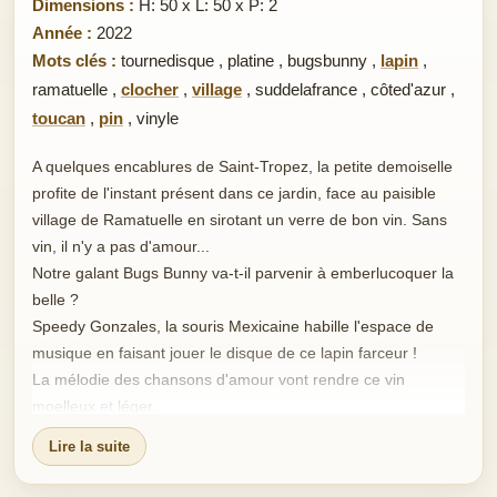
Dimensions :
H: 50 x L: 50 x P: 2
Année :
2022
Mots clés :
tournedisque
,
platine
,
bugsbunny
,
lapin
,
ramatuelle
,
clocher
,
village
,
suddelafrance
,
côted'azur
,
toucan
,
pin
,
vinyle
A quelques encablures de Saint-Tropez, la petite demoiselle
profite de l'instant présent dans ce jardin, face au paisible
village de Ramatuelle en sirotant un verre de bon vin. Sans
vin, il n'y a pas d'amour...
Notre galant Bugs Bunny va-t-il parvenir à emberlucoquer la
belle ?
Speedy Gonzales, la souris Mexicaine habille l'espace de
musique en faisant jouer le disque de ce lapin farceur !
La mélodie des chansons d'amour vont rendre ce vin
moelleux et léger.
Ils se lient intimement et créent un sentiment de bien-être. La
Lire la suite
petite demoiselle semble très apaisée. L'accord est parfait !
L'atmosphère particulière et romantique incite Gus la souris