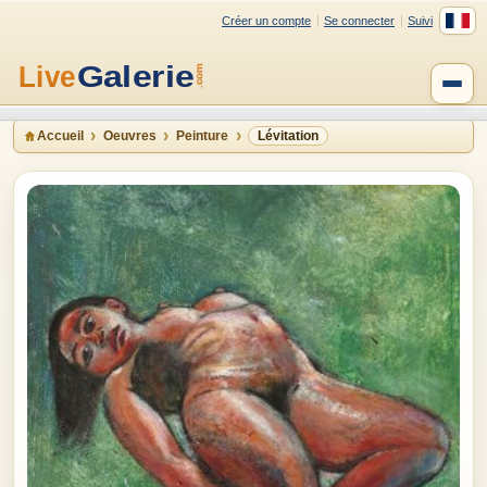
Créer un compte
Se connecter
Suivi
Accueil
Oeuvres
Peinture
Lévitation