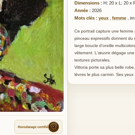
Dimensions :
H: 20 x L: 20 x 
Année :
2026
Mots clés :
yeux
,
femme
,
im
Ce portrait capture une femme 
pinceau expressifs donnent du r
large boucle d'oreille multicolor
vêtement. L'œuvre dégage une p
textures picturales.
Vittoria porte sa plus belle robe
lèvres le plus carmin. Ses yeux
Horodatage certifié