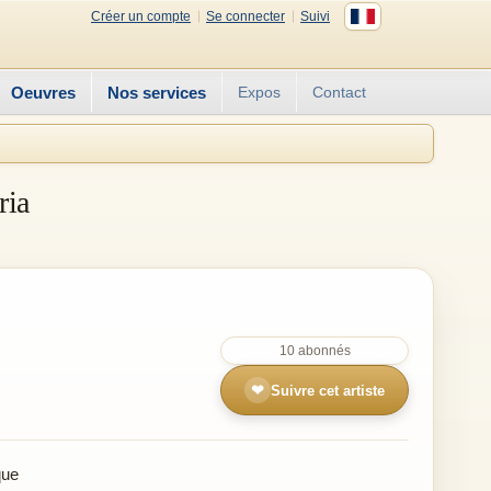
Créer un compte
Se connecter
Suivi
Oeuvres
Nos services
Expos
Contact
ria
10 abonnés
❤
Suivre cet artiste
que