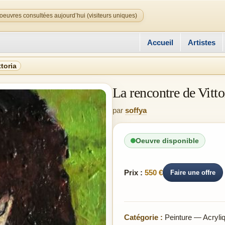
oeuvres consultées aujourd’hui (visiteurs uniques)
Accueil
Artistes
toria
La rencontre de Vitto
par
soffya
Oeuvre disponible
Prix :
550 €
Faire une offre
Catégorie :
Peinture — Acryli