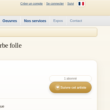
Créer un compte
Se connecter
Suivi
Oeuvres
Nos services
Expos
Contact
rbe folle
1 abonné
❤
Suivre cet artiste
que