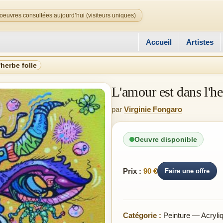
oeuvres consultées aujourd’hui (visiteurs uniques)
Accueil
Artistes
herbe folle
L'amour est dans l'he
par
Virginie Fongaro
Oeuvre disponible
Prix :
90 €
Faire une offre
Catégorie :
Peinture — Acryli