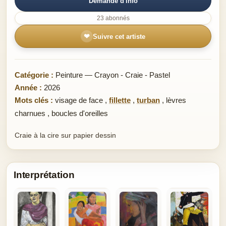
Demande d'info
23 abonnés
❤
Suivre cet artiste
Catégorie :
Peinture — Crayon - Craie - Pastel
Année :
2026
Mots clés :
visage de face
,
fillette
,
turban
,
lèvres
charnues
,
boucles d'oreilles
Craie à la cire sur papier dessin
Interprétation