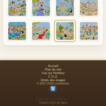
C'est un peu l'histoire de ce petit abri de bus !
Accueil
Plan du site
Vue sur Honfleur
C.G.U.
Droits des images
© 2007-2026 LiveGalerie
Explorer LiveGalerie :
Galerie d’art en ligne