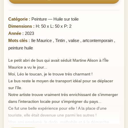
Catégorie :
Peinture — Huile sur toile
Dimensions :
H: 50 x L: 50 x P: 2
Année :
2023
Mots clés :
Ile Maurice
,
Tintin
,
valise
,
artcontemporain
,
peinture huile
Le petit abri de bus qui avait séduit Martine Alison à l'Île
Maurice a vu le jour...
Moi, Léo le toucan, je le trouve très charmant !
Le bus reste le moyen de transport idéal pour se déplacer
sur l'île.
Notre artiste trouve vraiment très enrichissant de s'immerger
dans l'interaction locale pour s'imprégner du pays...
Ce fut une belle expérience pour elle ! A la place d'une
touriste, elle était devenue une parmi les autres !
Mon ami emplumé, le dodo, malhabile et à la démarche