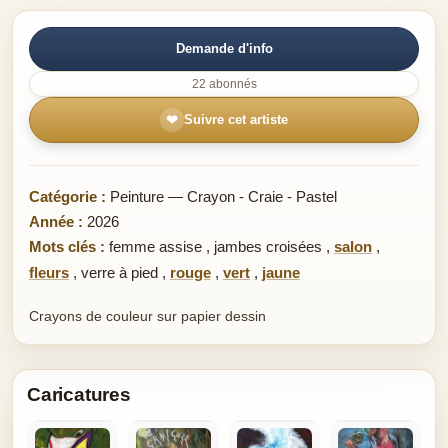
Demande d'info
22 abonnés
❤
Suivre cet artiste
Catégorie :
Peinture — Crayon - Craie - Pastel
Année :
2026
Mots clés :
femme assise
,
jambes croisées
,
salon
,
fleurs
,
verre à pied
,
rouge
,
vert
,
jaune
Crayons de couleur sur papier dessin
Caricatures