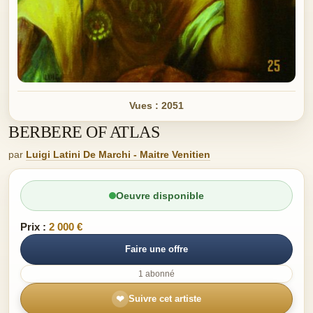
Vues : 2051
BERBERE OF ATLAS
par
Luigi Latini De Marchi - Maitre Venitien
Oeuvre disponible
Prix :
2 000 €
Faire une offre
1 abonné
❤
Suivre cet artiste