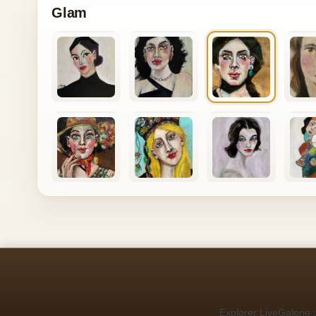
Glam
Explorer LiveGalerie :