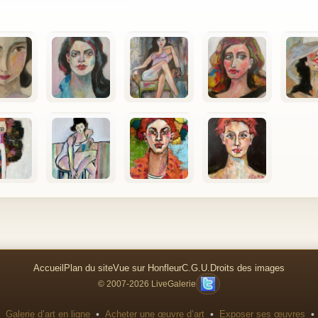
Accueil
Plan du site
Vue sur Honfleur
C.G.U.
Droits des images
© 2007-2026 LiveGalerie
•
•
•
Galerie d’art en ligne
Acheter une œuvre d’art
Exposer ses œuvres