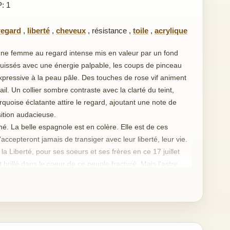
P: 1
regard
,
liberté
,
cheveux
,
résistance
,
toile
,
acrylique
'une femme au regard intense mis en valeur par un fond
squissés avec une énergie palpable, les coups de pinceau
expressive à la peau pâle. Des touches de rose vif animent
ail. Un collier sombre contraste avec la clarté du teint,
urquoise éclatante attire le regard, ajoutant une note de
ition audacieuse.
mé. La belle espagnole est en colère. Elle est de ces
n'accepteront jamais de transiger avec leur liberté, leur vie.
la Liberté, pour ses soeurs et ses frères en ce 17 juillet
 brillé dans le coeur de ce peuple fracturé. Mais l'astre
 ce début de dictature en Espagne.