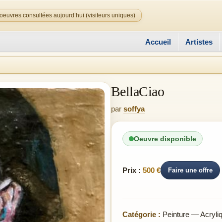
oeuvres consultées aujourd’hui (visiteurs uniques)
Accueil
Artistes
BellaCiao
par
soffya
Oeuvre disponible
Prix :
500 €
Faire une offre
Catégorie :
Peinture — Acryli