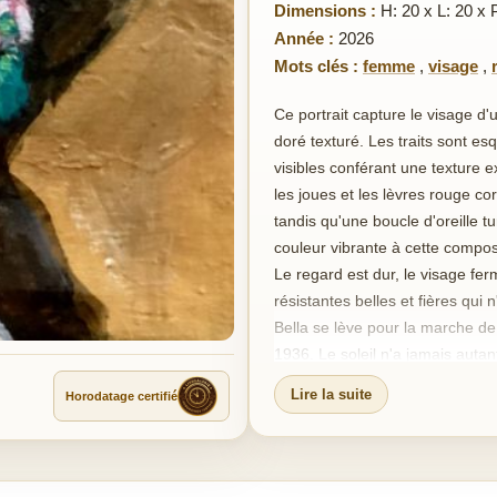
Dimensions :
H: 20 x L: 20 x 
Année :
2026
Mots clés :
femme
,
visage
,
Ce portrait capture le visage d
doré texturé. Les traits sont e
visibles conférant une texture 
les joues et les lèvres rouge cor
tandis qu'une boucle d'oreille t
couleur vibrante à cette compos
Le regard est dur, le visage fer
résistantes belles et fières qui 
Bella se lève pour la marche de 
1936. Le soleil n'a jamais autant
sera désormais bien sombre en
Lire la suite
Horodatage certifié