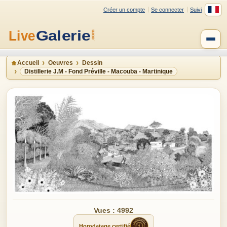
Créer un compte
Se connecter
Suivi
Accueil
Oeuvres
Dessin
Distillerie J.M - Fond Préville - Macouba - Martinique
Vues : 4992
Horodatage certifié