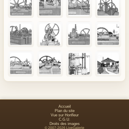
Accueil
Plan du site
Vue sur Honfleur
C.G.U.
Droits des images
© 2007-2026 LiveGalerie