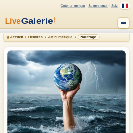
Créer un compte
Se connecter
Suivi
Accueil
Oeuvres
Art numerique
Naufrage.