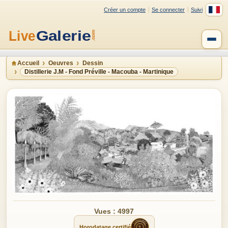
Créer un compte
Se connecter
Suivi
Accueil
Oeuvres
Dessin
Distillerie J.M - Fond Préville - Macouba - Martinique
Vues : 4997
Horodatage certifié