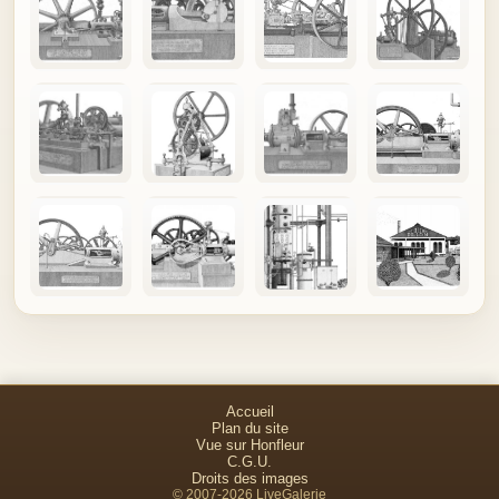
Accueil
Plan du site
Vue sur Honfleur
C.G.U.
Droits des images
© 2007-2026 LiveGalerie